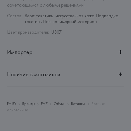
сочетающимся с любыми решениями.
Состав
:
Верх: текстиль  искусственная кожа Подкладка: 
текстиль Низ: полимерный материал
Цвет производителя
:
U307
Импортер
Импортер: 
Общество с ограниченной ответственностью 
"Авикойл Интернешнл"
Наличие в магазинах
Адрес: 
Республика Беларусь, 220051, г. Минск, ул. 
Рафиева, д. 64, помещение 2-27
Производитель: 
Giorgio Armani S.p.A.
Адрес: 
ИТАЛИЯ, 
Giorgio Armani S.p.A - Via Borgonuovo 11, 
FH.BY
Бренды
EA7
Обувь
Ботинки
Ботинки
20121 Milano,
однотонные
Страна происхождения товара: 
ИНДОНЕЗИЯ