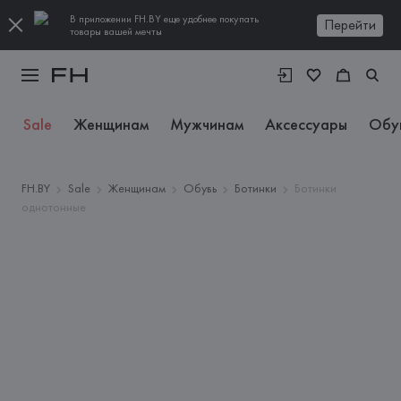
В приложении FH.BY еще удобнее покупать
Перейти
товары вашей мечты
Sale
Женщинам
Мужчинам
Аксессуары
Обу
FH.BY
Sale
Женщинам
Обувь
Ботинки
Ботинки
однотонные