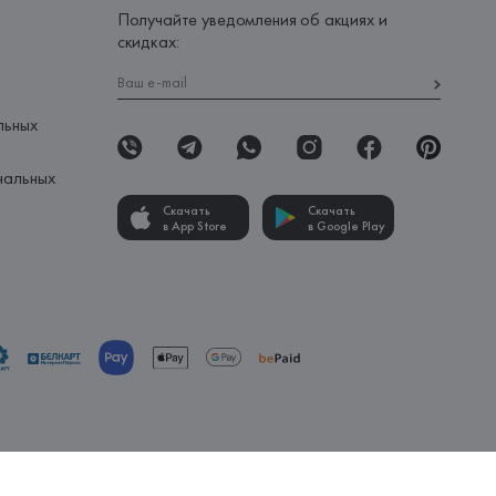
Получайте уведомления об акциях и
скидках:
льных
нальных
Скачать
Скачать
в App Store
в Google Play