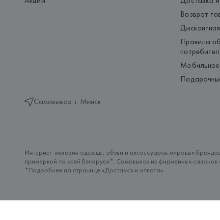
Акции
Доставка и
Возврат то
Дисконтная
Правила об
потребител
Мобильное
Подарочны
Самовывоз: г. Минск
Интернет-магазин одежды, обуви и аксессуаров мировых брендов
примеркой по всей Беларуси*. Самовывоз из фирменных салонов с
*Подробнее на странице «
Доставка и оплата
»