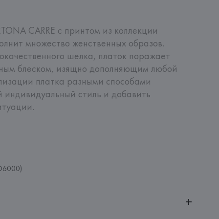
RTONA CARRE с принтом из коллекции 
лнит множество женственных образов. 
окачественного шелка, платок поражает 
жным блеском, изящно дополняющим любой 
лизации платка разными способами 
й индивидуальный стиль и добавить 
туации.

O6000)