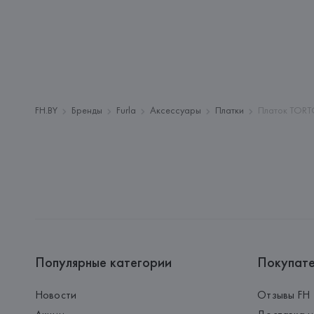
FH.BY
Бренды
Furla
Аксессуары
Платки
Платок TORT
Популярные категории
Покупат
Новости
Отзывы FH