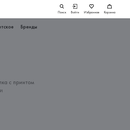
Поиск
Войти
Избранное
Корзина
етское
Бренды
ка с принтом
91