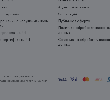
 оплата
Наши контакты
вара
Адреса магазинов
 программа
Облигации
ращений о нарушениях прав
Публичная оферта
ей
Политика обработки персона
 приложение FH
данных
е сертификаты FH
Согласие на обработку персо
данных
. Бесплатная доставка с
ети. Быстрая доставка в Россию.