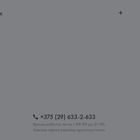
ительной ответственностью "БелВиринея"
х
20030, г. Минск, ул. Немига, 5, пом. 39
Via Bellaria 3-5-40068, Lazzaro di Savena,
: 
ИТАЛИЯ
+375 (29) 633-2-633
Время работы: пн-вс с 09:00 до 21:00,
Заказы через корзину круглосуточно