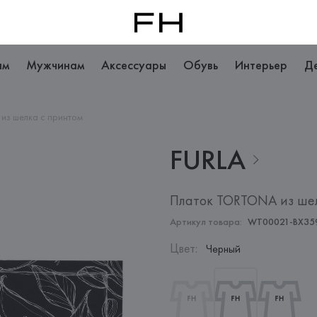
ам
Мужчинам
Аксессуары
Обувь
Интерьер
Д
из шелка с принтом
FURLA
Платок TORTONA из шел
Артикул товара:
WT00021-BX35
Цвет
:
Черный