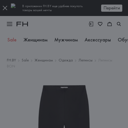
В приложении FH.BY еще удобнее покупать
Перейти
товары вашей мечты
Sale
Женщинам
Мужчинам
Аксессуары
Обу
FH.BY
Sale
Женщинам
Одежда
Легинсы
Легинсы
BON