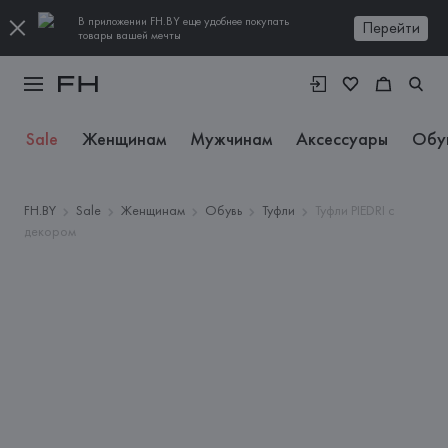
В приложении FH.BY еще удобнее покупать
Перейти
товары вашей мечты
Sale
Женщинам
Мужчинам
Аксессуары
Обу
FH.BY
Sale
Женщинам
Обувь
Туфли
Туфли PIEDRI с
декором