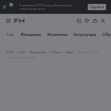
В приложении FH.BY еще удобнее покупать
Перейти
товары вашей мечты
Sale
Женщинам
Мужчинам
Аксессуары
Обу
FH.BY
Sale
Женщинам
Обувь
Туфли
Туфли NECK из
искусственной кожи