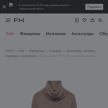
В приложении FH.BY еще удобнее покупать
Перейти
товары вашей мечты
Sale
Женщинам
Мужчинам
Аксессуары
Обу
FH.BY
Sale
Женщинам
Одежда
Джемперы, свитеры,
пуловеры, водолазки
Водолазка GINO из смесовой вискозы