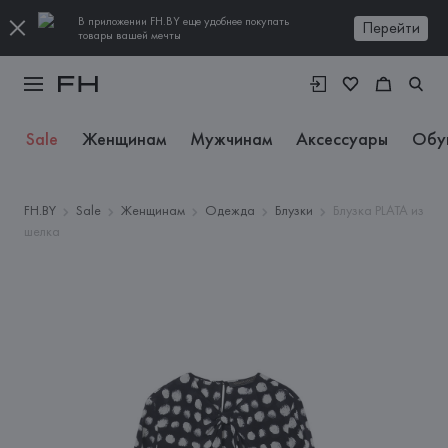
В приложении FH.BY еще удобнее покупать
Перейти
товары вашей мечты
Sale
Женщинам
Мужчинам
Аксессуары
Обу
FH.BY
Sale
Женщинам
Одежда
Блузки
Блузка PLATA из
шелка