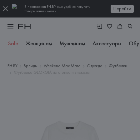
В приложении FH.BY еще удобнее покупать
Перейти
товары вашей мечты
Sale
Женщинам
Мужчинам
Аксессуары
Обу
FH.BY
Бренды
Weekend Max Mara
Одежда
Футболки
Футболка GEORGIA из хлопка и вискозы