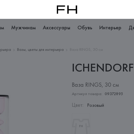
ам
Мужчинам
Аксессуары
Обувь
Интерьер
Д
ерьера
Вазы, цветы для интерьера
Ваза RINGS, 30 см
ICHENDORF
Ваза RINGS, 30 см
Артикул товара:
09372895
Цвет
:
Розовый