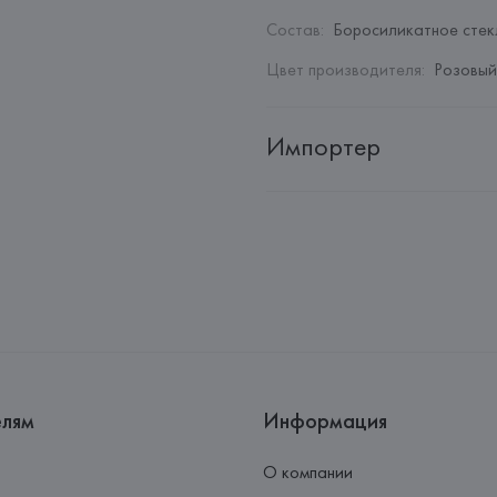
Состав
:
Боросиликатное стек
Цвет производителя
:
Розовый
Импортер
Импортер: 
Закрытое акционер
Адрес: 
Республика Беларусь, 2
Производитель: 
Ichendorf Mila
Адрес: 
ИТАЛИЯ, 
Via Giuseppe 
Страна происхождения товара
елям
Информация
О компании