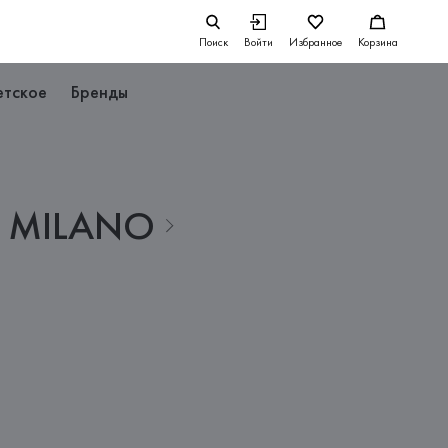
Поиск
Войти
Избранное
Корзина
етское
Бренды
MILANO