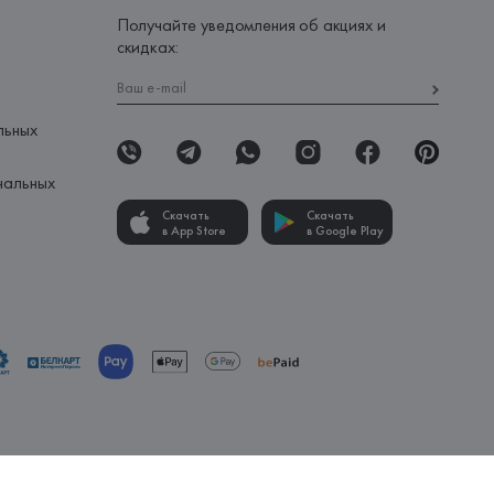
Получайте уведомления об акциях и
скидках:
льных
нальных
Скачать
Скачать
в App Store
в Google Play