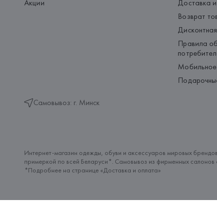
Акции
Доставка и
Возврат то
Дисконтная
Правила об
потребител
Мобильное
Подарочны
Самовывоз: г. Минск
Интернет-магазин одежды, обуви и аксессуаров мировых брендов
примеркой по всей Беларуси*. Самовывоз из фирменных салонов с
*Подробнее на странице «
Доставка и оплата
»