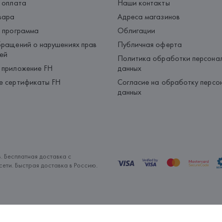
 оплата
Наши контакты
вара
Адреса магазинов
 программа
Облигации
ращений о нарушениях прав
Публичная оферта
ей
Политика обработки персона
 приложение FH
данных
е сертификаты FH
Согласие на обработку персо
данных
. Бесплатная доставка с
ети. Быстрая доставка в Россию.