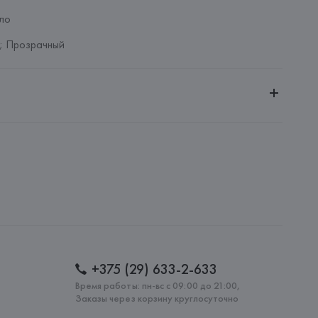
ло
; Прозрачный
ное общество «Сквирел-Строй»
20035, г. Минск, ул. Тимирязева, 72A
no
Ripamonti, 101 20141 Милан (Мичиана) – Италия
: 
КИТАЙ
+375 (29) 633-2-633
Время работы: пн-вс с 09:00 до 21:00,
Заказы через корзину круглосуточно