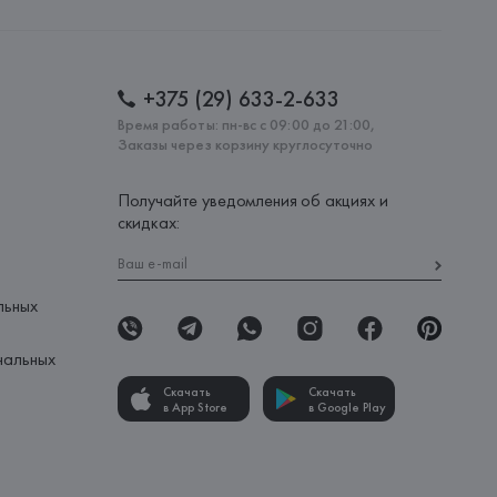
+375 (29) 633-2-633
Время работы: пн-вс с 09:00 до 21:00,
Заказы через корзину круглосуточно
Получайте уведомления об акциях и
скидках:
льных
нальных
Скачать
Скачать
в App Store
в Google Play