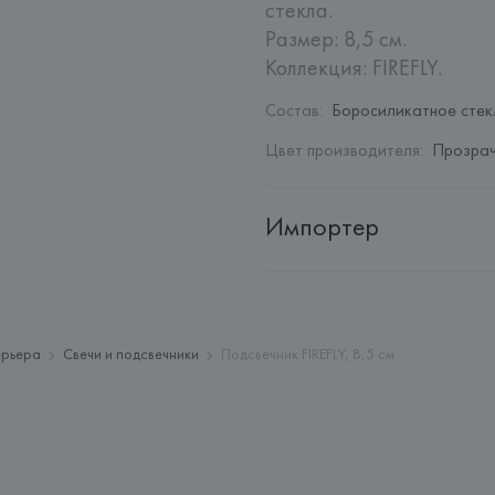
стекла.

Размер: 8,5 см.

Коллекция: FIREFLY.
Состав
:
Боросиликатное стек
Цвет производителя
:
Прозра
Импортер
Импортер: 
Закрытое акционер
Адрес: 
Республика Беларусь, 2
Производитель: 
Ichendorf Mila
ерьера
Свечи и подсвечники
Подсвечник FIREFLY, 8,5 см
Адрес: 
ИТАЛИЯ, 
Via Giuseppe 
Страна происхождения товара