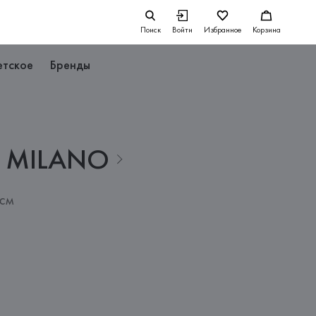
Поиск
Войти
Избранное
Корзина
етское
Бренды
MILANO
 см