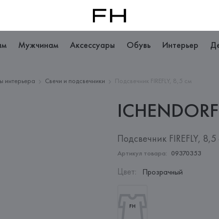
ам
Мужчинам
Аксессуары
Обувь
Интерьер
Д
ы интерьера
Свечи и подсвечники
Подсвечник FIREFLY, 8,5 см
ICHENDORF
Подсвечник FIREFLY, 8,5
Артикул товара:
09370353
Цвет
:
Прозрачный