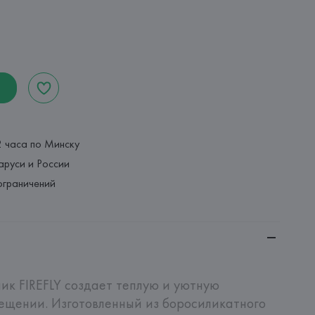
2 часа по Минску
аруси и России
ограничений
к FIREFLY создает теплую и уютную 
щении. Изготовленный из боросиликатного 