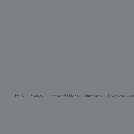
FH.BY
Бренды
Ichendorf Milano
Интерьер
Предметы инт