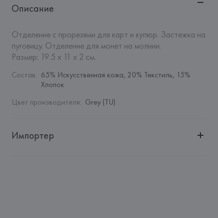
Описание
Отделение с прорезями для карт и купюр. Застежка на 
пуговицу. Отделение для монет на молнии.

Размер: 19.5 х 11 х 2 см.
Состав
:
65% Искусственная кожа, 20% Текстиль, 15% 
Хлопок
Цвет производителя
:
Grey (TU)
Импортер
Импортер: 
Общество с дополнительной ответственностью 
"БелВиринея"
Адрес: 
Республика Беларусь, 220030, г. Минск, ул. 
Немига, 5, пом. 39
Производитель: 
Barata & Ramilo, S.A.