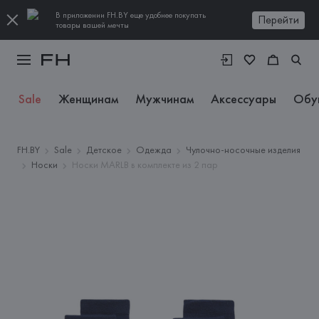
В приложении FH.BY еще удобнее покупать
Перейти
товары вашей мечты
Sale
Женщинам
Мужчинам
Аксессуары
Обу
FH.BY
Sale
Детское
Одежда
Чулочно-носочные изделия
Носки
Носки MARLB в комплекте из 2 пар