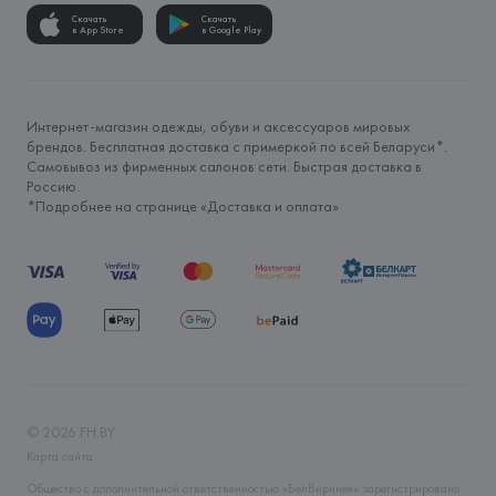
Скачать
Скачать
в App Store
в Google Play
Интернет-магазин одежды, обуви и аксессуаров мировых
брендов. Бесплатная доставка с примеркой по всей Беларуси*.
Самовывоз из фирменных салонов сети. Быстрая доставка в
Россию.
*Подробнее на странице «
Доставка и оплата
»
©
2026
FH.BY
Карта сайта
Общество с дополнительной ответственностью «БелВиринея» зарегистрировано