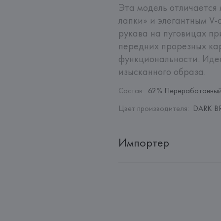
Эта модель отличается 
лапки» и элегантным V-
рукава на пуговицах пр
передних прорезных ка
функциональности. Идеа
изысканного образа.
Состав
:
62% Переработанный 
Цвет производителя
:
DARK B
Импортер
Импортер: 
Общество с дополн
Адрес: 
Республика Беларусь, 22
Производитель: 
MANGO MNG,
Адрес: 
ИСПАНИЯ, 
MANGO MNG, 
Palau-Solità i Plegamans (Barce