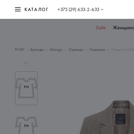
КАТАЛОГ
+375 (29) 633-2-633
Sale
Женщин
FH.BY
Бренды
Mango
Одежда
Пиджаки
Пиджак NAM