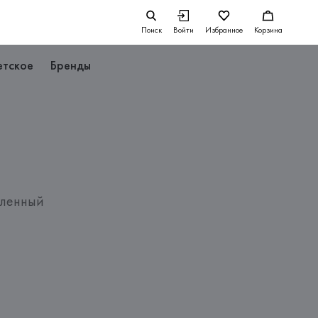
Поиск
Войти
Избранное
Корзина
етское
Бренды
ленный