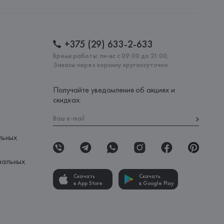
: 
МАРОККО
+375 (29) 633-2-633
Время работы: пн-вс с 09:00 до 21:00,
Заказы через корзину круглосуточно
Получайте уведомления об акциях и
скидках:
льных
нальных
Скачать
Скачать
в App Store
в Google Play