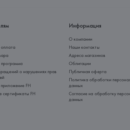
Страна происхождения товара
елям
Информация
О компании
 оплата
Наши контакты
вара
Адреса магазинов
 программа
Облигации
ращений о нарушениях прав
Публичная оферта
ей
Политика обработки персона
 приложение FH
данных
е сертификаты FH
Согласие на обработку персо
данных