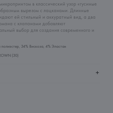
микропринтом в классический узор «гусиные 
образным вырезом с лацканами. Длинные 
идают ей стильный и аккуратный вид, а два 
рмана с клапанами добавляют 
льный выбор для создания современного и 
полиэстер, 34% Вискоза, 4% Эластан
ROWN (30)
ительной ответственностью "Белмаркетцентр"
0030, г. Минск, ул. Немига, 5, пом. 39, ком. 1
 S.A.
S.A., Via Augusta 10 (Pol. Ind. Riera de Caldes), 08184 
lona),