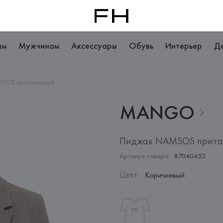
ам
Мужчинам
Аксессуары
Обувь
Интерьер
Д
SOS приталенный
MANGO
Пиджак NAMSOS прита
Артикул товара:
87040452
Цвет
:
Коричневый