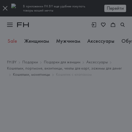
В приложении FH.BY еще удобнее покупать
Перейти
товары вашей мечты
Sale
Женщинам
Мужчинам
Аксессуары
Обу
FH.BY
Подарки
Подарки для женщин
Аксессуары
Кошельки, портмоне, визитницы, чехлы для карт, зажимы для денег
Кошельки, монетницы
Кошелек с клапаном