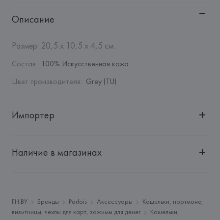
Описание
Размер: 20,5 x 10,5 x 4,5 см.
Состав
:
100% Искусственная кожа
Цвет производителя
:
Grey (TU)
Импортер
Импортер: 
Общество с дополнительной ответственностью 
"БелВиринея"
Наличие в магазинах
Адрес: 
Республика Беларусь, 220030, г. Минск, ул. 
Немига, 5, пом. 39
Производитель: 
Barata & Ramilo, S.A.
Адрес: 
ПОРТУГАЛИЯ, 
Barata & Ramilo, S.A., Rua do Sistelo, 
FH.BY
Бренды
Parfois
Аксессуары
Кошельки, портмоне,
Lugar de Santegãos. 4435-429 Rio Tinto,
визитницы, чехлы для карт, зажимы для денег
Кошельки,