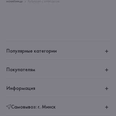
монетницы
Кошелек с клапаном
Страна происхождения товара: 
МЬЯНМА
Популярные категории
Покупателям
Информация
Самовывоз: г. Минск