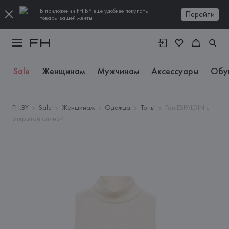
В приложении FH.BY еще удобнее покупать
Перейти
товары вашей мечты
Sale
Женщинам
Мужчинам
Аксессуары
Обу
FH.BY
Sale
Женщинам
Одежда
Топы
Топ ESPALDIN с
открытой спиной