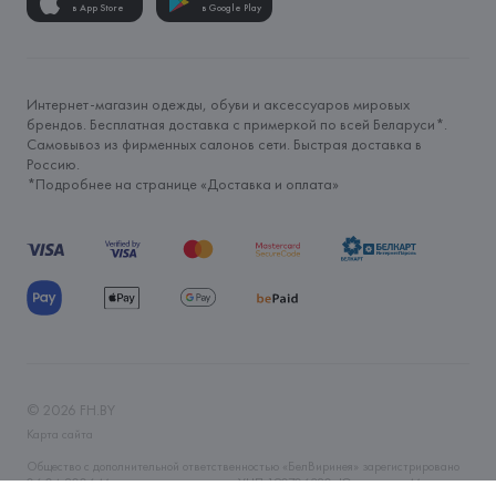
в App Store
в Google Play
Интернет-магазин одежды, обуви и аксессуаров мировых
брендов. Бесплатная доставка с примеркой по всей Беларуси*.
Самовывоз из фирменных салонов сети. Быстрая доставка в
Россию.
*Подробнее на странице «
Доставка и оплата
»
©
2026
FH.BY
Карта сайта
Общество с дополнительной ответственностью «БелВиринея» зарегистрировано
06.04.2006 Минским горисполкомом. УНП 190706320. Юр.адрес: г. Минск, ул.