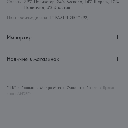
Состав
:
39% Полиэстер, 34% Вискоза, 14% Шерсть, 10% 
Полиамид, 3% Эластан
Цвет производителя
:
LT PASTEL GREY (92)
Импортер
Импортер: 
Общество с дополнительной ответственностью 
"Белмаркетцентр"
Наличие в магазинах
Адрес: 
Республика Беларусь, 220030, г. Минск, ул. 
Немига, 5, пом. 39, ком. 1
Производитель: 
MANGO MNG, S.A.
Адрес: 
ИСПАНИЯ, 
MANGO MNG, S.A., Via Augusta 10 
FH.BY
Бренды
Mango Man
Одежда
Брюки
Брюки-
(Pol. Ind. Riera de Caldes), 08184 Palau-Solità i Plegamans 
карго ANDREY
(Barcelona),
Страна происхождения товара: 
КИТАЙ