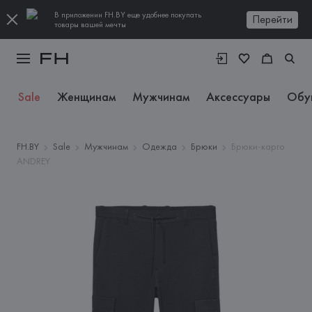
В приложении FH.BY еще удобнее покупать
Перейти
товары вашей мечты
Sale
Женщинам
Мужчинам
Аксессуары
Обу
FH.BY
Sale
Мужчинам
Одежда
Брюки
Брюки-карго
ANDREY