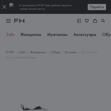
В приложении FH.BY еще удобнее покупать
Перейти
товары вашей мечты
Sale
Женщинам
Мужчинам
Аксессуары
Обу
FH.BY
Sale
Женщинам
Обувь
Ботинки
Ботинки из
искусственной кожи