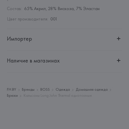
Состав
:
65% Акрил, 28% Вискоза, 7% Эластан
Цвет производителя
:
001
Импортер
Импортер: 
Общество с ограниченной ответственностью 
"Авикойл Интернешнл"
Наличие в магазинах
Адрес: 
Республика Беларусь, 220051, г. Минск, ул. 
Рафиева, д. 64, помещение 2-27
Производитель: 
HUGO BOSS AG
Адрес: 
ГЕРМАНИЯ, 
HUGO BOSS AG, Dieselstrasse 12, D-
FH.BY
Бренды
BOSS
Одежда
Домашняя одежда
72555 Metzingen,
Брюки
Кальсоны Long John Thermal однотонные
Страна происхождения товара: 
ВЬЕТНАМ