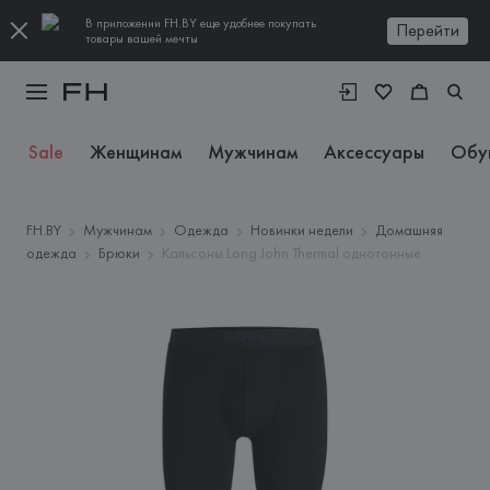
В приложении FH.BY еще удобнее покупать
Перейти
товары вашей мечты
Sale
Женщинам
Мужчинам
Аксессуары
Обу
FH.BY
Мужчинам
Одежда
Новинки недели
Домашняя
одежда
Брюки
Кальсоны Long John Thermal однотонные