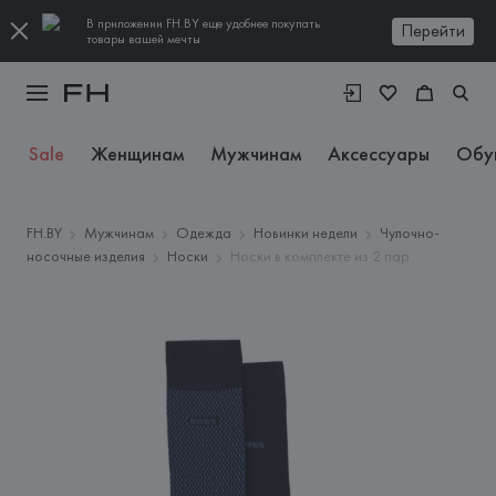
В приложении FH.BY еще удобнее покупать
Перейти
товары вашей мечты
Sale
Женщинам
Мужчинам
Аксессуары
Обу
FH.BY
Мужчинам
Одежда
Новинки недели
Чулочно-
носочные изделия
Носки
Носки в комплекте из 2 пар