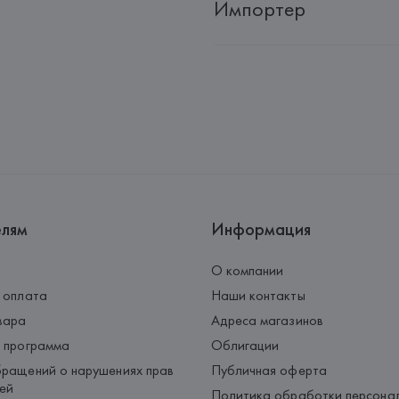
Импортер
Импортер: 
Общество с ограни
Адрес: 
Республика Беларусь, 2
Производитель: 
HUGO BOSS
Адрес: 
ГЕРМАНИЯ, 
HUGO BOSS 
Страна происхождения товара
елям
Информация
О компании
 оплата
Наши контакты
вара
Адреса магазинов
 программа
Облигации
ращений о нарушениях прав
Публичная оферта
ей
Политика обработки персона