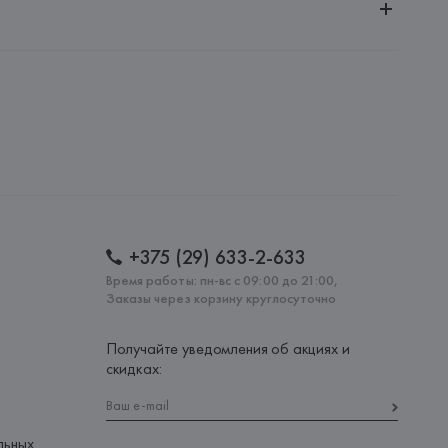
ченной ответственностью "Авикойл Интернешнл"
20051, г. Минск, ул. Рафиева, д. 64, помещение 2-27
 AG
AG, Dieselstrasse 12, D-72555 Metzingen,
: 
ИТАЛИЯ
+375 (29) 633-2-633
Время работы: пн-вс с 09:00 до 21:00,
Заказы через корзину круглосуточно
Получайте уведомления об акциях и
скидках:
льных