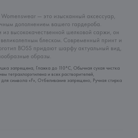
Womenswear — это изысканный аксессуар, 
чным дополнением вашего гардероба. 
 из высококачественной шелковой саржи, он 
 великолепным блеском. Современный принт и 
оготип BOSS придают шарфу актуальный вид, 
нообразные образы.
шка запрещена, Глажка до 110°C, Обычная сухая чистка 
ием тетрахлорэтилена и всех растворителей, 
 для символа «F», Отбеливание запрещено, Ручная стирка 