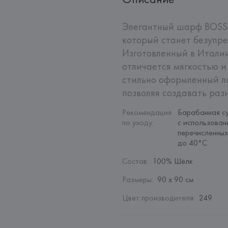
Элегантный шарф BOSS 
который станет безупре
Изготовленный в Италии
отличается мягкостью и
стильно оформленный л
позволяя создавать раз
Рекомендация 
Барабанная су
по уходу
:
с использован
перечисленных
до 40°C
Состав
:
100% Шёлк
Размеры
:
90 х 90 см
Цвет производителя
:
249