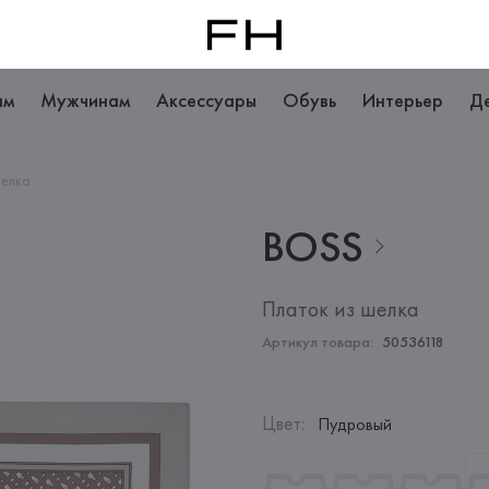
ам
Мужчинам
Аксессуары
Обувь
Интерьер
Д
шелка
BOSS
Платок из шелка
Артикул товара:
50536118
Цвет
:
Пудровый