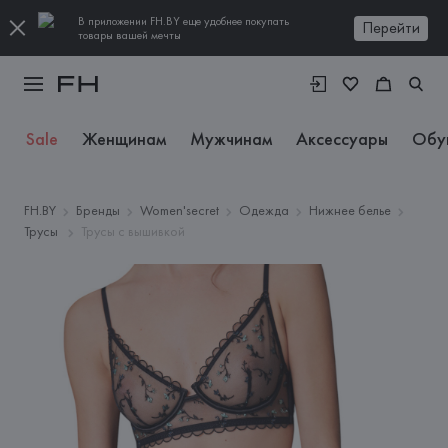
В приложении FH.BY еще удобнее покупать
Перейти
товары вашей мечты
Sale
Женщинам
Мужчинам
Аксессуары
Обу
FH.BY
Бренды
Women'secret
Одежда
Нижнее белье
Трусы
Трусы с вышивкой