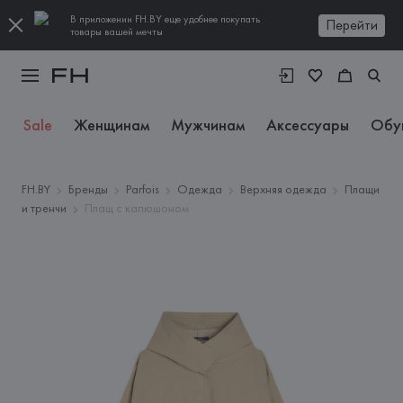
В приложении FH.BY еще удобнее покупать
Перейти
товары вашей мечты
Sale
Женщинам
Мужчинам
Аксессуары
Обу
FH.BY
Бренды
Parfois
Одежда
Верхняя одежда
Плащи
и тренчи
Плащ с капюшоном