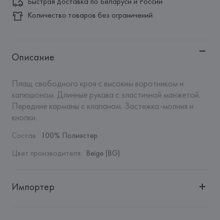
Быстрая доставка по Беларуси и России
Количество товаров без ограничений
Описание
Плащ свободного кроя с высоким воротником и 
капюшоном. Длинные рукава с эластичной манжетой. 
Передние карманы с клапаном. Застежка-молния и 
кнопки.
Состав
:
100% Полиэстер
Цвет производителя
:
Beige (BG)
Импортер
Импортер: 
Общество с дополнительной ответственностью 