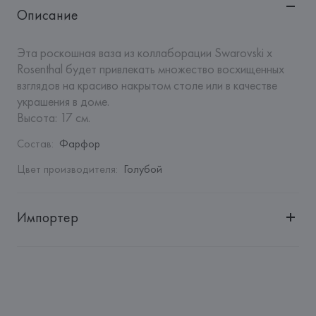
Описание
Эта роскошная ваза из коллаборации Swarovski x 
Rosenthal будет привлекать множество восхищенных 
взглядов на красиво накрытом столе или в качестве 
украшения в доме.

Высота: 17 см.
Состав
:
Фарфор
Цвет производителя
:
Голубой
Импортер
Импортер: 
Закрытое акционерное общество «Сквирел-
Строй»
Адрес: 
Республика Беларусь, 220035, г. Минск, ул. 
Тимирязева, 72A