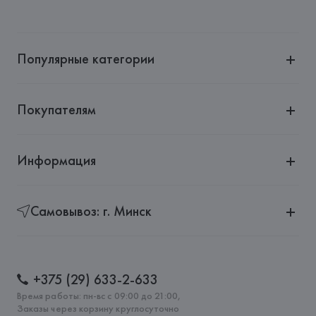
Производитель: 
Rosenthal ROSENTHAL GmbH
Адрес: 
ГЕРМАНИЯ, 
Rosenthal ROSENTHAL GmbH, Philip-
Rosenthal-Platz 1, D-95100 SELB Germany
Популярные категории
Страна происхождения товара: 
ГЕРМАНИЯ
Покупателям
Информация
Самовывоз: г. Минск
+375 (29) 633-2-633
Время работы: пн-вс с 09:00 до 21:00,
Заказы через корзину круглосуточно