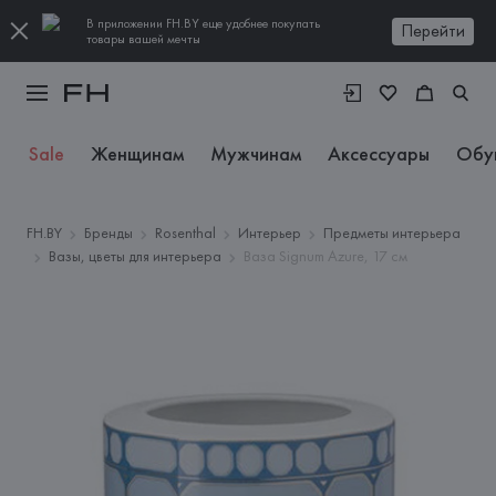
В приложении FH.BY еще удобнее покупать
Перейти
товары вашей мечты
Sale
Женщинам
Мужчинам
Аксессуары
Обу
FH.BY
Бренды
Rosenthal
Интерьер
Предметы интерьера
Вазы, цветы для интерьера
Ваза Signum Azure, 17 см