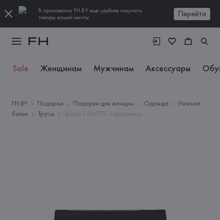
В приложении FH.BY еще удобнее покупать
Перейти
товары вашей мечты
Sale
Женщинам
Мужчинам
Аксессуары
Обу
FH.BY
Подарки
Подарки для женщин
Одежда
Нижнее
белье
Трусы
Трусы COLETTE с кружевом