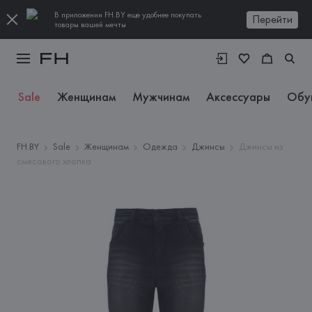
В приложении FH.BY еще удобнее покупать
Перейти
товары вашей мечты
Sale
Женщинам
Мужчинам
Аксессуары
Обу
FH.BY
Sale
Женщинам
Одежда
Джинсы
Джинсы из
смесового хлопка