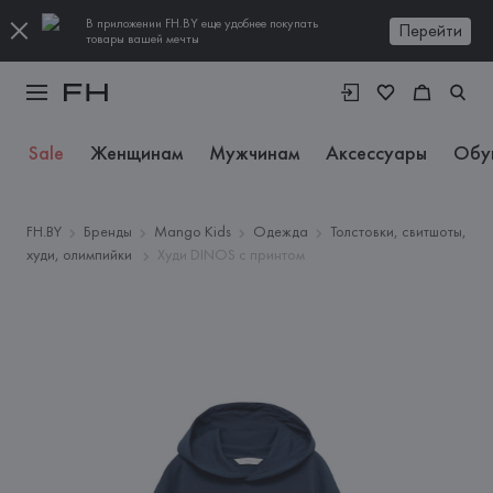
В приложении FH.BY еще удобнее покупать
Перейти
товары вашей мечты
Sale
Женщинам
Мужчинам
Аксессуары
Обу
FH.BY
Бренды
Mango Kids
Одежда
Толстовки, свитшоты,
худи, олимпийки
Худи DINOS с принтом