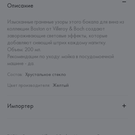
Описание
Изысканные граненые узоры этого бокала для вина из 
коллекции Boston от Villeroy & Boch создают 
завораживающие световые эффекты, которые 
добавляют сияющий штрих каждому напитку.

Объем: 200 мл.

Рекомендации по уходу: мойка в посудомоечной 
машине - да.
Состав
:
Хрустальное стекло
Цвет производителя
:
Желтый
Импортер
Импортер: 
Закрытое акционерное общество «Сквирел-
Строй»