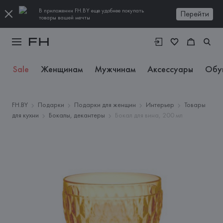
В приложении FH.BY еще удобнее покупать
Перейти
товары вашей мечты
Sale
Женщинам
Мужчинам
Аксессуары
Обу
FH.BY
Подарки
Подарки для женщин
Интерьер
Товары
для кухни
Бокалы, декантеры
Бокал для вина, 200 мл