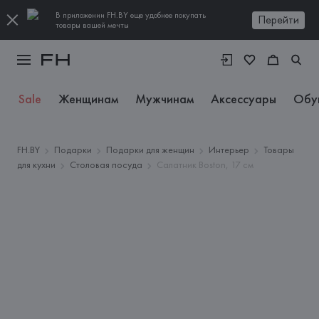
В приложении FH.BY еще удобнее покупать
Перейти
товары вашей мечты
Sale
Женщинам
Мужчинам
Аксессуары
Обу
FH.BY
Подарки
Подарки для женщин
Интерьер
Товары
для кухни
Столовая посуда
Салатник Boston, 17 см