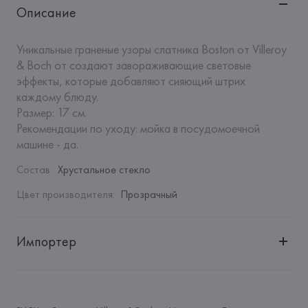
Описание
Уникальные граненые узоры слатника Boston от Villeroy 
& Boch от создают завораживающие световые 
эффекты, которые добавляют сияющий штрих 
каждому блюду.

Размер: 17 см.

Рекомендации по уходу: мойка в посудомоечной 
машине - да.
Состав
:
Хрустальное стекло
Цвет производителя
:
Прозрачный
Импортер
Импортер: 
Закрытое акционерное общество «Сквирел-
Строй»