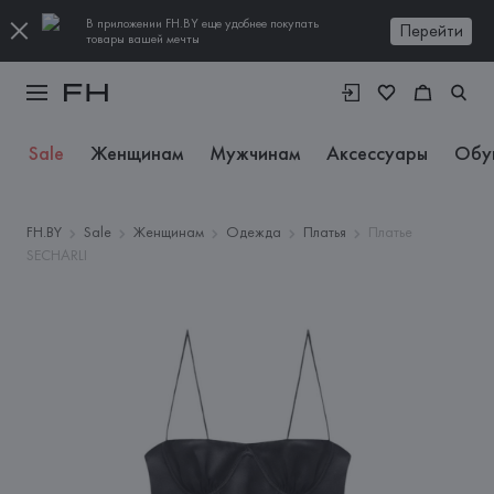
В приложении FH.BY еще удобнее покупать
Перейти
товары вашей мечты
Sale
Женщинам
Мужчинам
Аксессуары
Обу
FH.BY
Sale
Женщинам
Одежда
Платья
Платье
SECHARLI