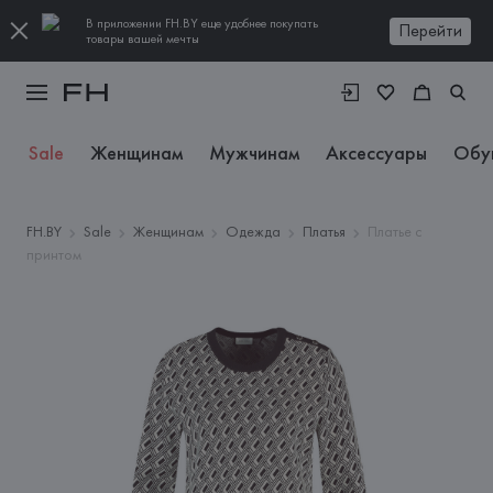
В приложении FH.BY еще удобнее покупать
Перейти
товары вашей мечты
Sale
Женщинам
Мужчинам
Аксессуары
Обу
FH.BY
Sale
Женщинам
Одежда
Платья
Платье с
принтом