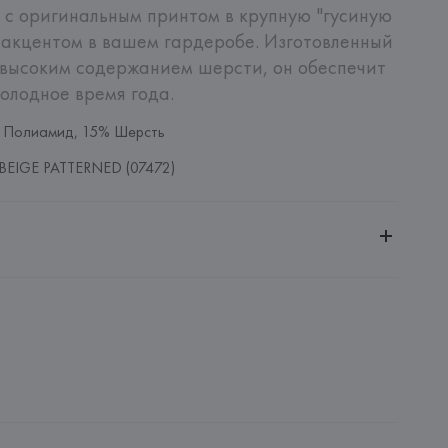
 с оригинальным принтом в крупную "гусиную 
 акцентом в вашем гардеробе. Изготовленный 
 высоким содержанием шерсти, он обеспечит 
холодное время года.
 Полиамид, 15% Шерсть
EIGE PATTERNED (07472)
ительной ответственностью "БелВиринея"
20030, г. Минск, ул. Немига, 5, пом. 39
ternational Aktiengesellschaft
 International Aktiengesellschaft, 33790 HALLE 
SSE, 8,
: 
КИТАЙ