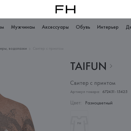
ам
Мужчинам
Аксессуары
Обувь
Интерьер
Д
еры, водолазки
Свитер с принтом
TAIFUN
Свитер с принтом
Артикул товара:
672451-15425
Цвет
:
Разноцветный