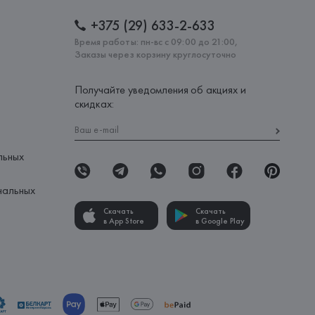
+375 (29) 633-2-633
Время работы: пн-вс с 09:00 до 21:00,
Заказы через корзину круглосуточно
Получайте уведомления об акциях и
скидках:
льных
нальных
Скачать
Скачать
в App Store
в Google Play