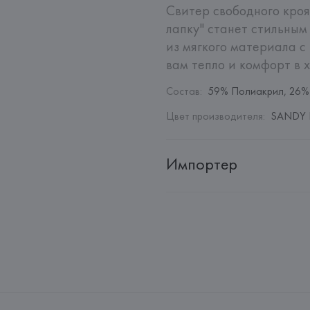
Свитер свободного кроя
лапку" станет стильным
из мягкого материала с
вам тепло и комфорт в 
Состав
:
59% Полиакрил, 26%
Цвет производителя
:
SANDY B
Импортер
Импортер: 
Общество с дополн
Адрес: 
Республика Беларусь, 2
Производитель: 
Gerry Weber In
Адрес: 
ГЕРМАНИЯ, 
Gerry Weber
(WESTFALLEN), NEULEHENSTRA
Страна происхождения товара