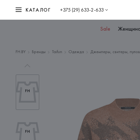
КАТАЛОГ
+375 (29) 633-2-633
Sale
Женщин
FH.BY
Бренды
Taifun
Одежда
Джемперы, свитеры, пулов