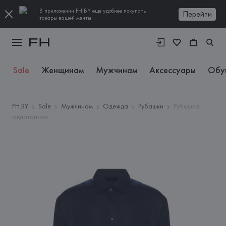
В приложении FH.BY еще удобнее покупать
Перейти
товары вашей мечты
Sale
Женщинам
Мужчинам
Аксессуары
Обу
FH.BY
Sale
Мужчинам
Одежда
Рубашки
Рубашка
однотонная