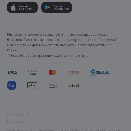
Скачать
Скачать
в App Store
в Google Play
Интернет-магазин одежды, обуви и аксессуаров мировых
брендов. Бесплатная доставка с примеркой по всей Беларуси*.
Самовывоз из фирменных салонов сети. Быстрая доставка в
Россию.
*Подробнее на странице «
Доставка и оплата
»
©
2026
FH.BY
Карта сайта
Общество с дополнительной ответственностью «БелВиринея» зарегистрировано