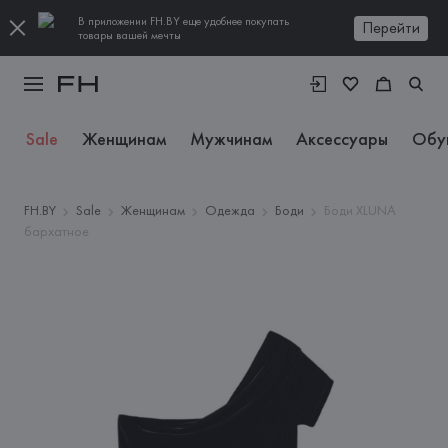
В приложении FH.BY еще удобнее покупать
Перейти
товары вашей мечты
Sale
Женщинам
Мужчинам
Аксессуары
Обу
FH.BY
Sale
Женщинам
Одежда
Боди
Боди XLUNA
бархатное