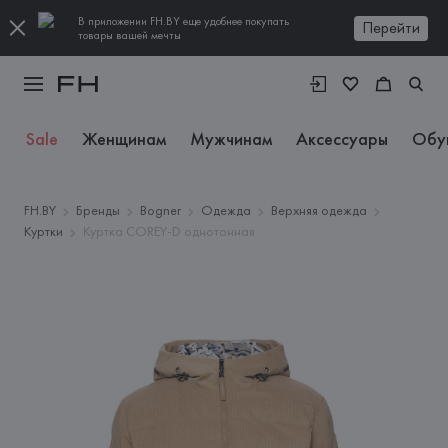
В приложении FH.BY еще удобнее покупать
Перейти
товары вашей мечты
Sale
Женщинам
Мужчинам
Аксессуары
Обу
FH.BY
Бренды
Bogner
Одежда
Верхняя одежда
Куртки
Куртка COREY-D однотонная