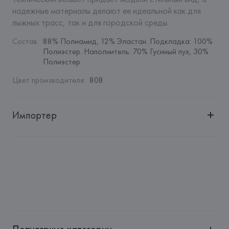
надежные материалы делают ее идеальной как для 
лыжных трасс, так и для городской среды.
Состав
:
88% Полиамид, 12% Эластан. Подкладка: 100% 
Полиэстер. Наполнитель: 70% Гусиный пух, 30% 
Полиэстер
Цвет производителя
:
808
Импортер
Импортер: 
Общество с ограниченной ответственностью 
"Авикойл Интернешнл"
Адрес: 
Республика Беларусь, 220051, г. Минск, ул. 
Рафиева, д. 64, помещение 2-27
Производитель: 
Willy Bogner GmbH & Co. KGaA
Адрес: 
ГЕРМАНИЯ, 
Willy Bogner GmbH & Co. KGaA, Sankt-
Veit-Strasse 4, 81673 Munchen,