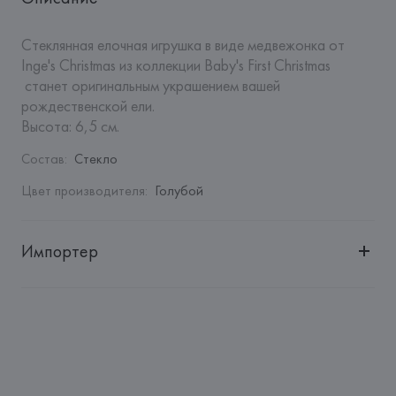
Стеклянная елочная игрушка в виде медвежонка от 
Inge's Christmas из коллекции Baby's First Christmas

 станет оригинальным украшением вашей 
рождественской ели.

Высота: 6,5 см.
Состав
:
Стекло
Цвет производителя
:
Голубой
Импортер
Импортер: 
Закрытое акционерное общество «Сквирел-
Строй»
Адрес: 
Республика Беларусь, 220035, г. Минск, ул. 
Тимирязева, 72A
Производитель: 
Inge's Christmas Decor GmbH