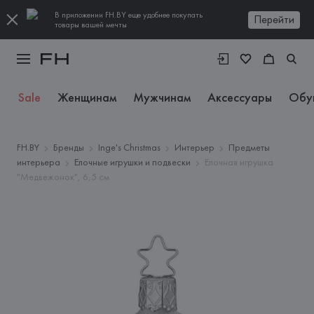
В приложении FH.BY еще удобнее покупать
Перейти
товары вашей мечты
Sale
Женщинам
Мужчинам
Аксессуары
Обу
FH.BY
Бренды
Inge's Christmas
Интерьер
Предметы
интерьера
Елочные игрушки и подвески
Елочная игрушка
"Медвежонок", 6,5 см