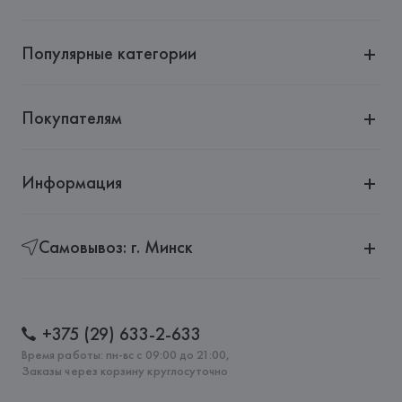
Адрес: 
ГЕРМАНИЯ, 
Inge's Christmas Decor GmbH, 
Dieselstrasse 7, 96465 Neustadt bei Coburg,
Популярные категории
Страна происхождения товара: 
ГЕРМАНИЯ
Покупателям
Информация
Самовывоз: г. Минск
+375 (29) 633-2-633
Время работы: пн-вс с 09:00 до 21:00,
Заказы через корзину круглосуточно