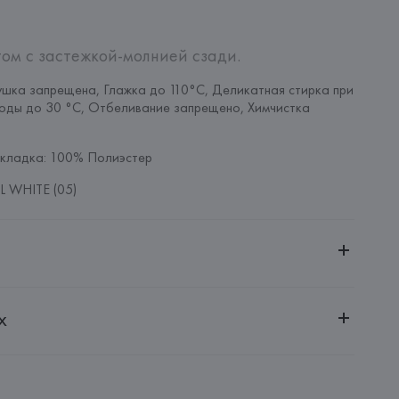
ом с застежкой-молнией сзади.
шка запрещена, Глажка до 110°C, Деликатная стирка при 
оды до 30 °C, Отбеливание запрещено, Химчистка 
кладка: 100% Полиэстер
 WHITE (05)
ительной ответственностью "Белмаркетцентр"
х
0030, г. Минск, ул. Немига, 5, пом. 39, ком. 1
 S.A.
S.A., Via Augusta 10 (Pol. Ind. Riera de Caldes), 08184 
lona),