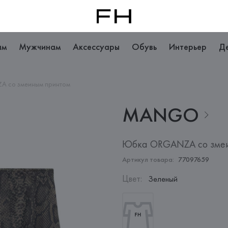
ам
Мужчинам
Аксессуары
Обувь
Интерьер
Д
 со змеиным принтом
MANGO
Юбка ORGANZA со зме
Артикул товара:
77097659
Цвет
:
Зеленый