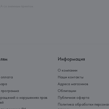
Страна происхождения товара
 со змеиным принтом
елям
Информация
О компании
 оплата
Наши контакты
вара
Адреса магазинов
 программа
Облигации
ращений о нарушениях прав
Публичная оферта
ей
Политика обработки персона