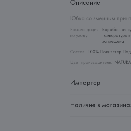
Описание
Юбка со змеиным принт
Рекомендация 
Барабанная су
по уходу
:
температуре в
запрещена
Состав
:
100% Полиэстер Под
Цвет производителя
:
NATURAL
Импортер
Импортер: 
Общество с дополн
Наличие в магазина
Адрес: 
Республика Беларусь, 22
Производитель: 
MANGO MNG,
Адрес: 
ИСПАНИЯ, 
MANGO MNG, 
Palau-Solità i Plegamans (Barce