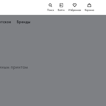
Поиск
Войти
Избранное
Корзина
етское
Бренды
иным принтом