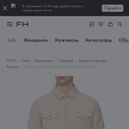
В приложении FH.BY еще удобнее покупать
Перейти
товары вашей мечты
Sale
Женщинам
Мужчинам
Аксессуары
Обу
FH.BY
Sale
Мужчинам
Одежда
Верхняя одежда
Куртки
Куртка-рубашка LANA NYLON однотонная