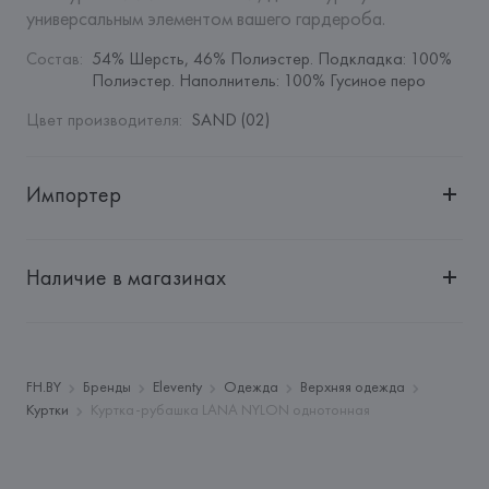
универсальным элементом вашего гардероба.
Состав
:
54% Шерсть, 46% Полиэстер. Подкладка: 100% 
Полиэстер. Наполнитель: 100% Гусиное перо
Цвет производителя
:
SAND (02)
Импортер
Импортер: 
Общество с дополнительной ответственностью 
"БелВиринея"
Наличие в магазинах
Адрес: 
Республика Беларусь, 220030, г. Минск, ул. 
Немига, 5, пом. 39
Производитель: 
Eleventy World S.r.l.
Адрес: 
ИТАЛИЯ, 
Eleventy World S.r.l., 08848610963, Corso 
FH.BY
Бренды
Eleventy
Одежда
Верхняя одежда
Venezia 5, 20121, Milano,
Куртки
Куртка-рубашка LANA NYLON однотонная
Страна происхождения товара: 
ИТАЛИЯ