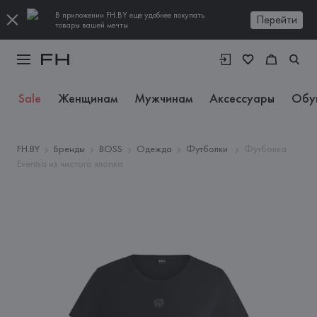
В приложении FH.BY еще удобнее покупать
Перейти
товары вашей мечты
Sale
Женщинам
Мужчинам
Аксессуары
Обу
FH.BY
Бренды
BOSS
Одежда
Футболки
Футболка
Eventsa из чистого хлопка