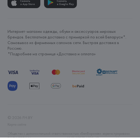
Скачать
Скачать
в App Store
в Google Play
Интернет-магазин одежды, обуви и аксессуаров мировых
брендов. Бесплатная доставка с примеркой по всей Беларуси*.
Самовывоз из фирменных салонов сети. Быстрая доставка в
Россию.
*Подробнее на странице «
Доставка и оплата
»
©
2026
FH.BY
Карта сайта
Общество с дополнительной ответственностью «БелВиринея» зарегистрировано
06.04.2006 Минским горисполкомом. УНП 190706320. Юр.адрес: г. Минск, ул.