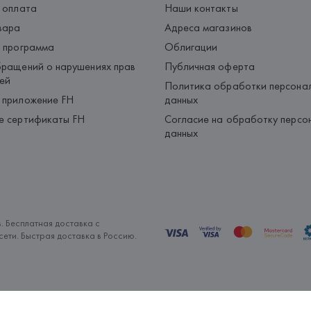
 оплата
Наши контакты
вара
Адреса магазинов
 программа
Облигации
ращений о нарушениях прав
Публичная оферта
ей
Политика обработки персона
 приложение FH
данных
е сертификаты FH
Согласие на обработку персо
данных
. Бесплатная доставка с
ети. Быстрая доставка в Россию.