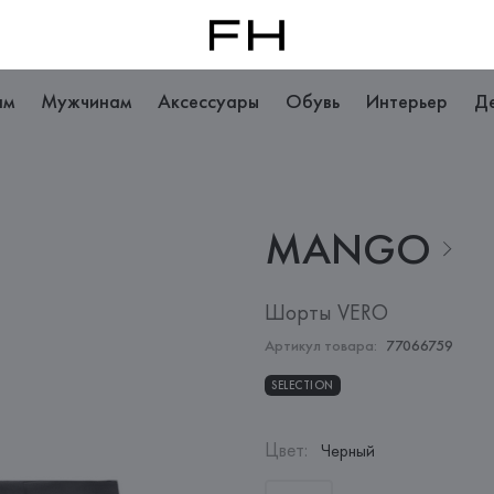
ам
Мужчинам
Аксессуары
Обувь
Интерьер
Д
MANGO
Шорты VERO
Артикул товара:
77066759
SELECTION
Цвет
:
Черный