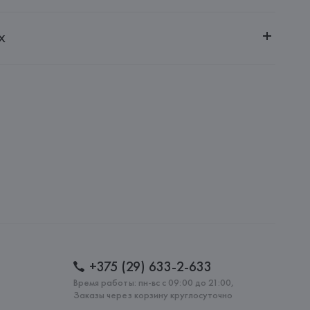
ительной ответственностью "Белмаркетцентр"
х
0030, г. Минск, ул. Немига, 5, пом. 39, ком. 1
 S.A.
S.A., Via Augusta 10 (Pol. Ind. Riera de Caldes), 08184 
lona),
: 
МАРОККО
+375 (29) 633-2-633
Время работы: пн-вс с 09:00 до 21:00,
Заказы через корзину круглосуточно