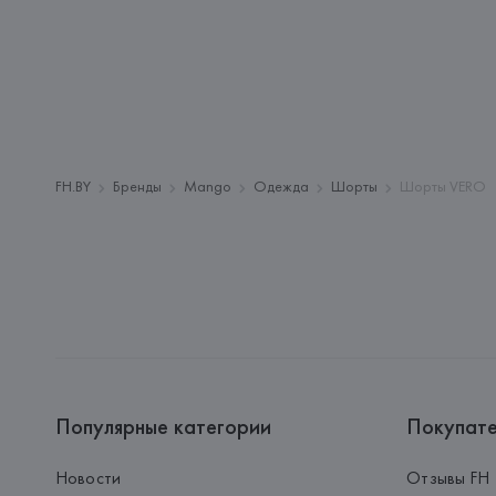
FH.BY
Бренды
Mango
Одежда
Шорты
Шорты VERO
Популярные категории
Покупат
Новости
Отзывы FH