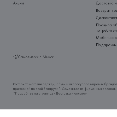
Акции
Доставка и
Возврат то
Дисконтная
Правила об
потребител
Мобильное
Подарочны
Самовывоз: г. Минск
Интернет-магазин одежды, обуви и аксессуаров мировых брендов
примеркой по всей Беларуси*. Самовывоз из фирменных салонов с
*Подробнее на странице «
Доставка и оплата
»