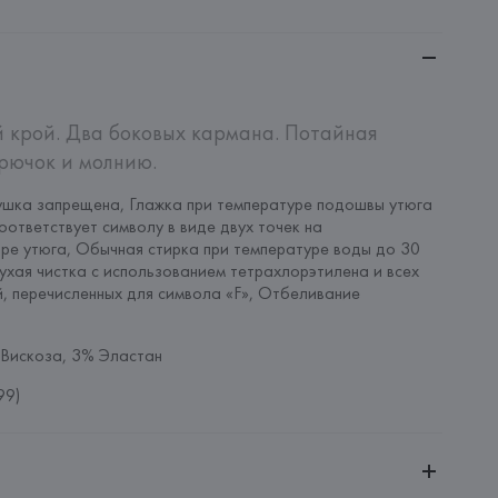
 крой. Два боковых кармана. Потайная 
крючок и молнию.
шка запрещена, Глажка при температуре подошвы утюга 
оответствует символу в виде двух точек на 
ре утюга, Обычная стирка при температуре воды до 30 
ухая чистка с использованием тетрахлорэтилена и всех 
, перечисленных для символа «F», Отбеливание 
Вискоза, 3% Эластан
99)