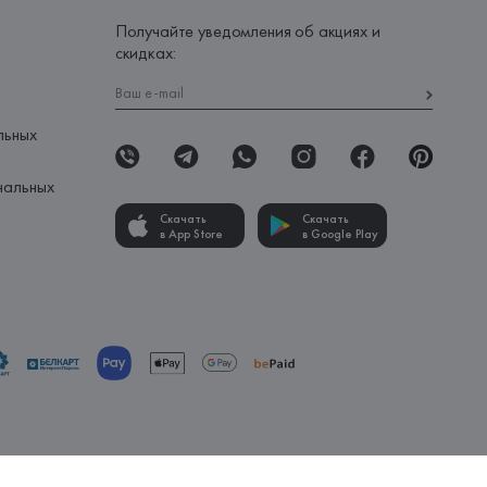
Получайте уведомления об акциях и
скидках:
льных
нальных
Скачать
Скачать
в App Store
в Google Play