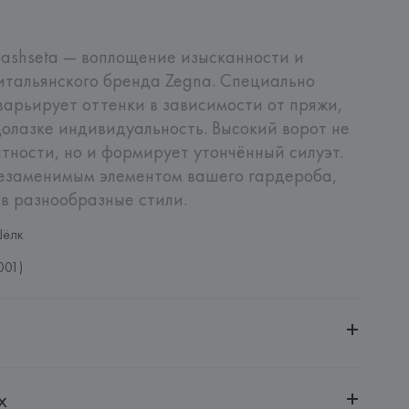
ashseta — воплощение изысканности и 
итальянского бренда Zegna. Специально 
рьирует оттенки в зависимости от пряжи, 
олазке индивидуальность. Высокий ворот не 
тности, но и формирует утончённый силуэт. 
незаменимым элементом вашего гардероба, 
в разнообразные стили.
Шёлк
001)
ченной ответственностью "Авикойл Интернешнл"
х
20051, г. Минск, ул. Рафиева, д. 64, помещение 2-27