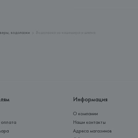
Производитель: 
Consitex S.A.
Адрес: 
ШВЕЙЦАРИЯ, 
Consitex 
Страна происхождения товара
веры, водолазки
Водолазка из кашемира и шелка
елям
Информация
О компании
 оплата
Наши контакты
вара
Адреса магазинов