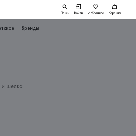
Поиск
Войти
Избранное
Корзина
етское
Бренды
 и шелка