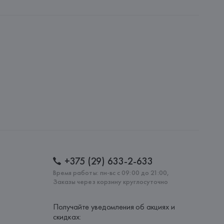
S.A., Via  Ligornetto 13, 6855 Stabio,
: 
ИТАЛИЯ
+375 (29) 633-2-633
Время работы: пн-вс с 09:00 до 21:00,
Заказы через корзину круглосуточно
Получайте уведомления об акциях и
скидках: