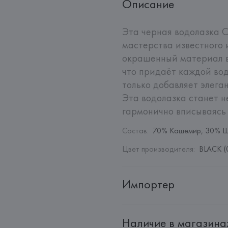
Описание
Эта черная водолазка C
мастерства известного 
окрашенный материал ва
что придаёт каждой вод
только добавляет элеган
Эта водолазка станет 
гармонично вписываясь 
Состав
:
70% Кашемир, 30% 
Цвет производителя
:
BLACK (
Импортер
Импортер: 
Общество с ограни
Наличие в магазина
Адрес: 
Республика Беларусь, 2