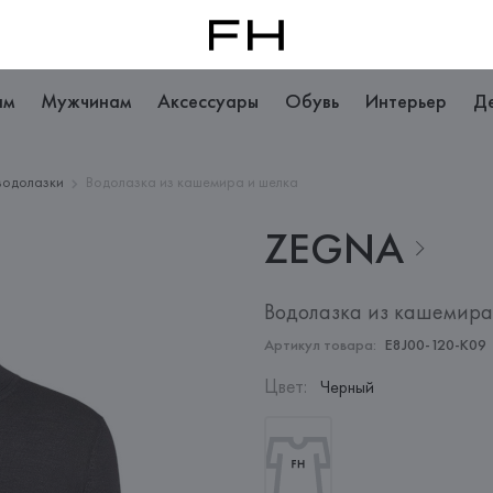
ам
Мужчинам
Аксессуары
Обувь
Интерьер
Д
водолазки
Водолазка из кашемира и шелка
ZEGNA
Водолазка из кашемира
Артикул товара:
E8J00-120-K09
Цвет
:
Черный