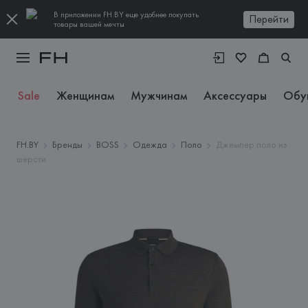
В приложении FH.BY еще удобнее покупать
Перейти
товары вашей мечты
Sale
Женщинам
Мужчинам
Аксессуары
Обу
FH.BY
Бренды
BOSS
Одежда
Поло
Джемпер поло из
шерсти