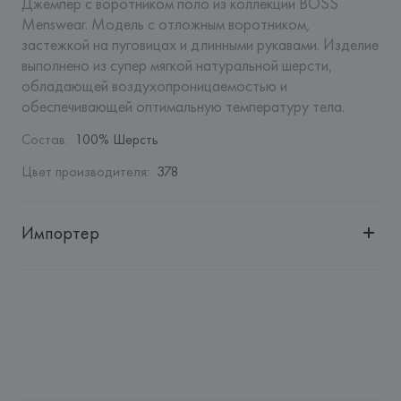
Джемпер с воротником поло из коллекции BOSS 
Menswear. Модель с отложным воротником, 
застежкой на пуговицах и длинными рукавами. Изделие 
выполнено из супер мягкой натуральной шерсти, 
обладающей воздухопроницаемостью и 
обеспечивающей оптимальную температуру тела.
Состав
:
100% Шерсть
Цвет производителя
:
378
Импортер
Импортер: 
Общество с ограниченной ответственностью 
"Авикойл Интернешнл"
Адрес: 
Республика Беларусь, 220051, г. Минск, ул. 
Рафиева, д. 64, помещение 2-27
Производитель: 
HUGO BOSS AG
Адрес: 
ГЕРМАНИЯ, 
HUGO BOSS AG, Dieselstrasse 12, D-