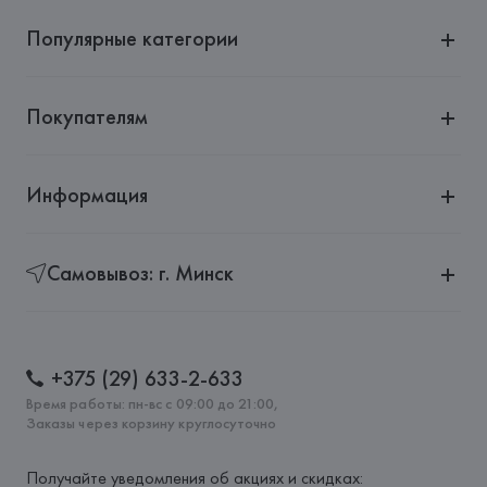
72555 Metzingen,
Популярные категории
Страна происхождения товара: 
ТУРЦИЯ
Покупателям
Информация
Самовывоз: г. Минск
+375 (29) 633-2-633
Время работы: пн-вс с 09:00 до 21:00,
Заказы через корзину круглосуточно
Получайте уведомления об акциях и скидках: