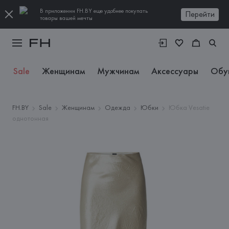
В приложении FH.BY еще удобнее покупать
Перейти
товары вашей мечты
Sale
Женщинам
Мужчинам
Аксессуары
Обу
FH.BY
Sale
Женщинам
Одежда
Юбки
Юбка Vesatie
однотонная