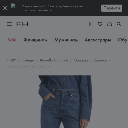
В приложении FH.BY еще удобнее покупать
Перейти
товары вашей мечты
Sale
Женщинам
Мужчинам
Аксессуары
Обу
FH.BY
Бренды
Brunello Cucinelli
Одежда
Джинсы
Джинсы из чистого хлопка