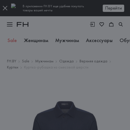
В приложении FH.BY еще удобнее покупать
Перейти
товары вашей мечты
Sale
Женщинам
Мужчинам
Аксессуары
Обу
FH.BY
Sale
Мужчинам
Одежда
Верхняя одежда
Куртки
Куртка-рубашка из смесовой шерсти