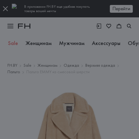
В приложении FH.BY еще удобнее покупать
Перейти
товары вашей мечты
Sale
Женщинам
Мужчинам
Аксессуары
Обу
FH.BY
Sale
Женщинам
Одежда
Верхняя одежда
Пальто
Пальто EMMY из смесовой шерсти