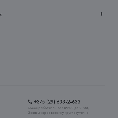
ченной ответственностью "Авикойл Интернешнл"
х
20051, г. Минск, ул. Рафиева, д. 64, помещение 2-27
d Freier GmbH & Co. KG
rnd Freier GmbH & Co. KG, s.Oliver-Straße 1, 97228 
: 
КИТАЙ
+375 (29) 633-2-633
Время работы: пн-вс с 09:00 до 21:00,
Заказы через корзину круглосуточно