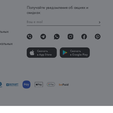
Получайте уведомления об акциях и
скидках:
льных
нальных
Скачать
Скачать
в App Store
в Google Play