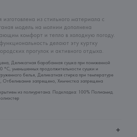
 изготовлена из стильного материала с 
ганая модель на молнии дополнена 
ающим комфорт и тепло в холодную погоду. 
ункциональность делают эту куртку 
ородских прогулок и активного отдыха.
ена, Деликатная барабанная сушка при пониженной 
0 °C, уменьшенных продолжительности сушки и 
груженного белья, Деликатная стирка при температуре 
C, Отбеливание запрещено, Химчистка запрещена
крытием из полиуретана. Подкладка: 100% Полиамид. 
Полиэстер