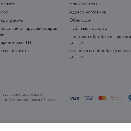
 оплата
Наши контакты
вара
Адреса магазинов
 программа
Облигации
ращений о нарушениях прав
Публичная оферта
ей
Политика обработки персона
 приложение FH
данных
е сертификаты FH
Согласие на обработку персо
данных
. Бесплатная доставка с
ети. Быстрая доставка в Россию.