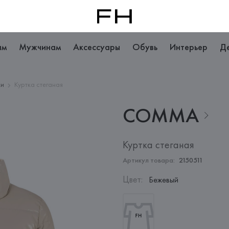
ам
Мужчинам
Аксессуары
Обувь
Интерьер
Д
ки
Куртка стеганая
COMMA
Куртка стеганая
Артикул товара:
2150511
Цвет
:
Бежевый