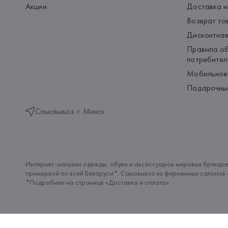
Акции
Доставка и
Возврат то
Дисконтная
Правила об
потребител
Мобильное
Подарочны
Самовывоз: г. Минск
Интернет-магазин одежды, обуви и аксессуаров мировых брендов
примеркой по всей Беларуси*. Самовывоз из фирменных салонов с
*Подробнее на странице «
Доставка и оплата
»