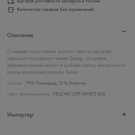
Быстрая доставка по Беларуси и России
Количество товаров без ограничений
Описание
Стильные однотонные трусики танга из кружева 
идеально подчеркнут линию бедер, создавая 
привлекательный силуэт и добавят нотку элегантности 
в вашу коллекцию нижнего белья.
Состав
:
79% Полиамид, 21% Эластан
Цвет производителя
:
YELLOW/OFF-WHITE (03)
Импортер
Импортер: 
Общество с дополнительной ответственностью 