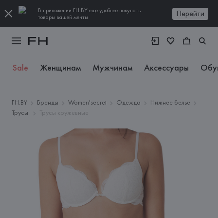
В приложении FH.BY еще удобнее покупать
Перейти
товары вашей мечты
Sale
Женщинам
Мужчинам
Аксессуары
Обу
FH.BY
Бренды
Women'secret
Одежда
Нижнее белье
Трусы
Трусы кружевные