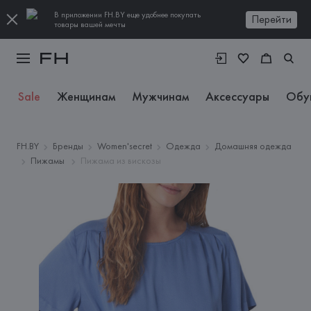
В приложении FH.BY еще удобнее покупать
Перейти
товары вашей мечты
Sale
Женщинам
Мужчинам
Аксессуары
Обу
FH.BY
Бренды
Women'secret
Одежда
Домашняя одежда
Пижамы
Пижама из вискозы