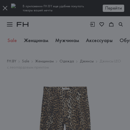
В приложении FH.BY еще удобнее покупать
Перейти
товары вашей мечты
Sale
Женщинам
Мужчинам
Аксессуары
Обу
FH.BY
Sale
Женщинам
Одежда
Джинсы
Джинсы LEO
с леопардовым принтом