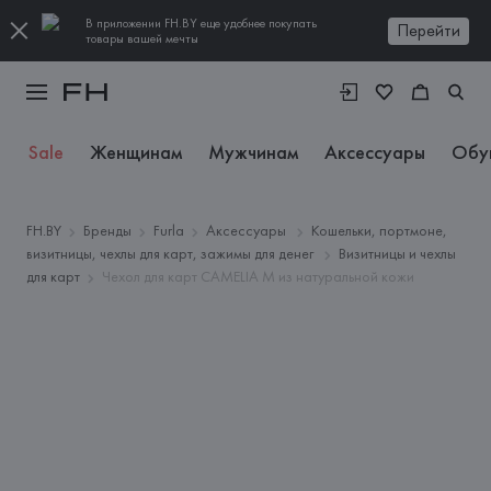
В приложении FH.BY еще удобнее покупать
Перейти
товары вашей мечты
Sale
Женщинам
Мужчинам
Аксессуары
Обу
FH.BY
Бренды
Furla
Аксессуары
Кошельки, портмоне,
визитницы, чехлы для карт, зажимы для денег
Визитницы и чехлы
для карт
Чехол для карт CAMELIA M из натуральной кожи